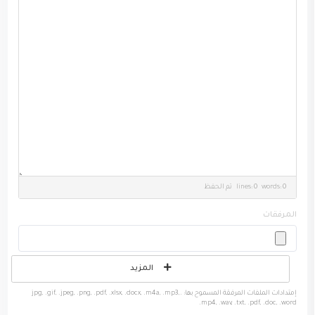
lines: 0 words: 0
تم الحفظ
المرفقات
المزيد
إمتدادات الملفات المرفقة المسموح بها: .jpg, .gif, .jpeg, .png, .pdf, .xlsx, .docx, .m4a, .mp3,
.mp4, .wav, .txt, .pdf, .doc, .word