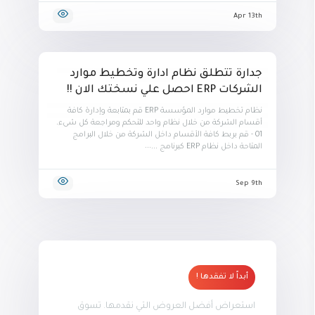
Apr 13th
جدارة تتطلق نظام ادارة وتخطيط موارد
الشركات ERP احصل علي نسختك الان !!
نظام تخطيط موارد المؤسسة ERP قم بمتابعة وإدارة كافة
أقسام الشركة من خلال نظام واحد للتحكم ومراجعة كل شىء.
01 - قم بربط كافة الأقسام داخل الشركة من خلال البرامج
المتاحة داخل نظام ERP كبرنامج ...
Sep 9th
أبداً لا تفقدها !
استعراض أفضل العروض التي نقدمها. تسوق