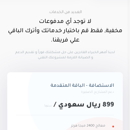
العديد من الخدمات.
لا توجد أي مدفوعات
مخفية, فقط قم باختيار خدماتك وأترك الباقي
علي فريقنا.
لدينا أمهر الخبراء القادرين على حل مشكلتك فوراً و تقديم الدعم
و الصيانة اللازمة لمشروعك التقني.
الاستضافة - الباقة المتقدمة
دعم المشاريع الصغيرة
899 ريال سعودي /
سنوياً
معالج 2400 ميجا هرتز