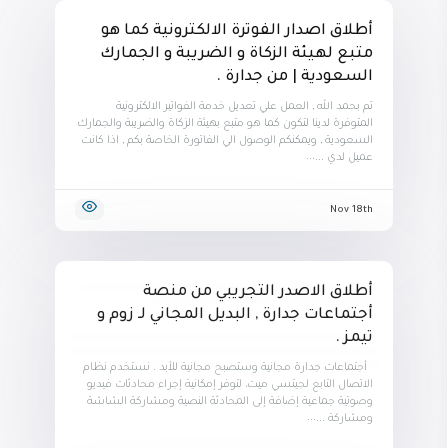
أطلاق اصدار الفوترة الالكترونية كما هو
متبع لهيئة الزكاة و الضريبة و الجمارك
السعودية | من جدارة .
تم بحمد الله , العمل علي تعديل خدمة الفواتير الالكترونية
المتوفرة لدينا لتكون كما هو متبع بهيئة الزكاة والضريبة والجمارك
السعودية , ويمكنكم الوصول الي الفاتورة الخاصة بكم , اذا كانت
عميل لدي ...
Nov 18th
أطلاق الاصدر التجريبي من منصة
أجتماعات جدارة , البديل المجاني لـ زوم و
تيمز .
أجتماعات جدارة مجانية وستصبح مجانية للأبد . نستخدم نظام
الاتصال التابع لجيتسي ميت، لتوفر إمكانية إجراء محادثات فيديو
وصوتية جماعية إضافة إلى المحادثة النصية ومشاركة الشاشة
ومشاركة ...