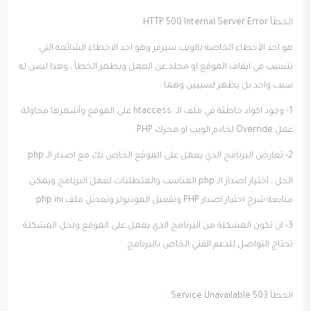
الخطأ HTTP 500 Internal Server Error:
هو احد الأخطاء الخاصة بالويب سيرفر وهو احد الاخطاء الشائعة التي
تتسبب في ايقاف الموقع او مجلد عن العمل ويظهر الخطأ ، وهذا ليس له
سبب واحد بل يظهر لسببين وهما :
1- وجود اكواد خاطئة في ملف الـ .htaccess على الموقع وأشهرها محاولة
عمل Override لخادم الويب او محرك PHP.
2- تعارض البرنامج الذي يعمل على الموقع الخاص بك مع اصدار الـ php .
الحل : اختيار اصدار الـ php المناسب والمتطلبات لعمل البرنامج ويمكن
متابعة شرح اختيار اصدار PHP وتفعيل الموديولز وتعديل ملف php.ini
3- ان تكون المشكلة من البرنامج الذي يعمل على الموقع ولحل المشكلة
تحتاج التواصل للدعم الفني الخاص بالبرنامج
الخطأ 503 Service Unavailable :