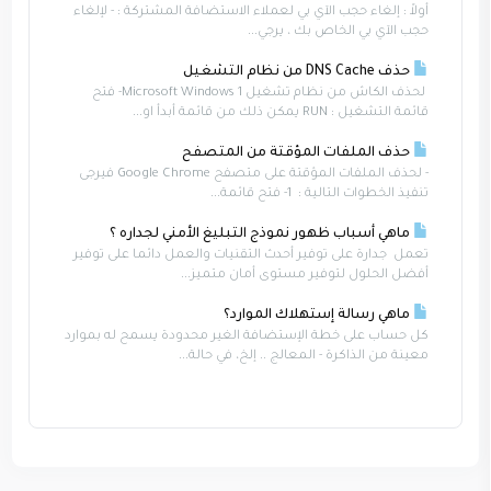
أولاً : إلغاء حجب الآي بي لعملاء الاستضافة المشتركة : - لإلغاء
حجب الآي بي الخاص بك ، يرجي...
حذف DNS Cache من نظام التشغيل
لحذف الكاش من نظام تشغيل Microsoft Windows 1- فتح
قائمة التشغيل : RUN يمكن ذلك من قائمة أبدأ او...
حذف الملفات المؤقتة من المتصفح
- لحذف الملفات المؤقتة على متصفح Google Chrome فيرجى
تنفيذ الخطوات التالية : 1- فتح قائمة...
ماهي أسباب ظهور نموذج التبليغ الأمني لجداره ؟
تعمل جدارة على توفير أحدث التقنيات والعمل دائما على توفير
أفضل الحلول لتوفير مستوى أمان متميز...
ماهي رسالة إستهلاك الموارد؟
كل حساب على خطة الإستضافة الغير محدودة يسمح له بموارد
معينة من الذاكرة - المعالج .. إلخ، في حالة...