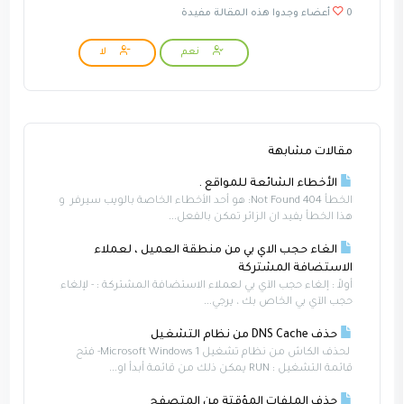
0 أعضاء وجدوا هذه المقالة مفيدة
نعم
لا
مقالات مشابهة
الأخطاء الشائعة للمواقع .
الخطأ Not Found 404: هو أحد الأخطاء الخاصة بالويب سيرفر و
هذا الخطأ يفيد ان الزائر تمكن بالفعل...
الغاء حجب الاي بي من منطقة العميل ، لعملاء
الاستضافة المشتركة
أولاً : إلغاء حجب الآي بي لعملاء الاستضافة المشتركة : - لإلغاء
حجب الآي بي الخاص بك ، يرجي...
حذف DNS Cache من نظام التشغيل
لحذف الكاش من نظام تشغيل Microsoft Windows 1- فتح
قائمة التشغيل : RUN يمكن ذلك من قائمة أبدأ او...
حذف الملفات المؤقتة من المتصفح