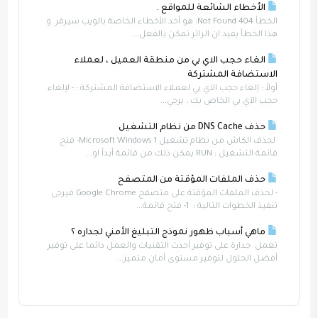
الأخطاء الشائعة للمواقع .
الخطأ Not Found 404: هو أحد الأخطاء الخاصة بالويب سيرفر و
هذا الخطأ يفيد ان الزائر تمكن بالفعل...
الغاء حجب الاي بي من منطقة العميل ، لعملاء
الاستضافة المشتركة
أولاً : إلغاء حجب الآي بي لعملاء الاستضافة المشتركة : - لإلغاء
حجب الآي بي الخاص بك ، يرجي...
حذف DNS Cache من نظام التشغيل
لحذف الكاش من نظام تشغيل Microsoft Windows 1- فتح
قائمة التشغيل : RUN يمكن ذلك من قائمة أبدأ او...
حذف الملفات المؤقتة من المتصفح
- لحذف الملفات المؤقتة على متصفح Google Chrome فيرجى
تنفيذ الخطوات التالية : 1- فتح قائمة...
ماهي أسباب ظهور نموذج التبليغ الأمني لجداره ؟
تعمل جدارة على توفير أحدث التقنيات والعمل دائما على توفير
أفضل الحلول لتوفير مستوى أمان متميز...