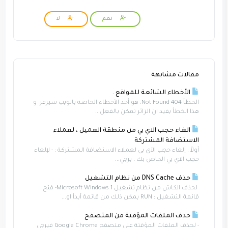
نعم
لا
مقالات مشابهة
الأخطاء الشائعة للمواقع .
الخطأ Not Found 404: هو أحد الأخطاء الخاصة بالويب سيرفر و
هذا الخطأ يفيد ان الزائر تمكن بالفعل...
الغاء حجب الاي بي من منطقة العميل ، لعملاء
الاستضافة المشتركة
أولاً : إلغاء حجب الآي بي لعملاء الاستضافة المشتركة : - لإلغاء
حجب الآي بي الخاص بك ، يرجي...
حذف DNS Cache من نظام التشغيل
لحذف الكاش من نظام تشغيل Microsoft Windows 1- فتح
قائمة التشغيل : RUN يمكن ذلك من قائمة أبدأ او...
حذف الملفات المؤقتة من المتصفح
- لحذف الملفات المؤقتة على متصفح Google Chrome فيرجى